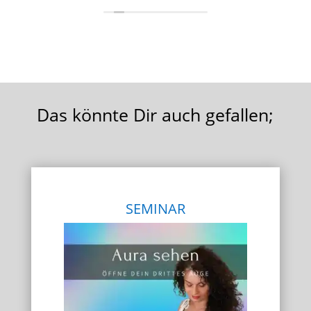
heute
mein
jede/
Tanja
sie 
Das könnte Dir auch gefallen;
SEMINAR