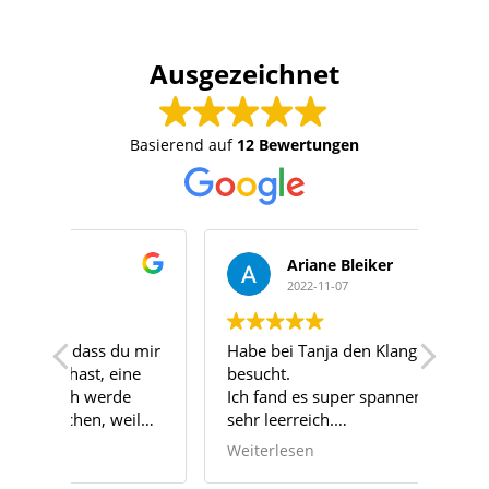
Ausgezeichnet
Basierend auf
12 Bewertungen
Ariane Bleiker
2022-11-07
u mir
Habe bei Tanja den Klangschalenkurs
Ich 
ine
besucht.
Tren
e
Ich fand es super spannend und auch
Mass
eil
sehr leerreich.
Ich w
on
Würde jeder Zeit bei Tanja einen Kurs
Mass
Weiterlesen
Weit
oder eine Ausbildung machen.
kurz
bei i