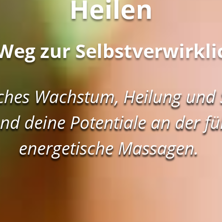
Heilen
Weg zur Selbstverwirkl
iches Wachstum, Heilung und S
 und deine Potentiale an der f
energetische Massagen.