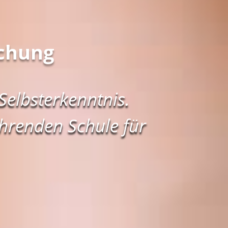
ichung
elbsterkenntnis.
ührenden Schule für