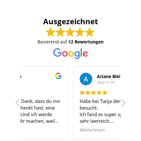
Ausgezeichnet
Basierend auf
12 Bewertungen
Ariane Bleiker
2022-11-07
u mir
Habe bei Tanja den Klangschalenkurs
Ich 
ine
besucht.
Tren
e
Ich fand es super spannend und auch
Mass
eil
sehr leerreich.
Ich w
on
Würde jeder Zeit bei Tanja einen Kurs
Mass
Weiterlesen
Weit
oder eine Ausbildung machen.
kurz
bei i