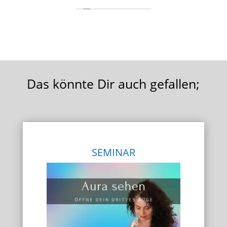
heute
mein
jede/
Tanja
sie 
Das könnte Dir auch gefallen;
SEMINAR